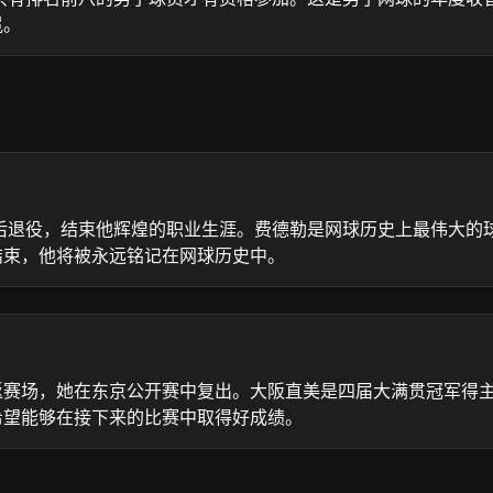
冕。
后退役，结束他辉煌的职业生涯。费德勒是网球历史上最伟大的
结束，他将被永远铭记在网球历史中。
返赛场，她在东京公开赛中复出。大阪直美是四届大满贯冠军得
希望能够在接下来的比赛中取得好成绩。