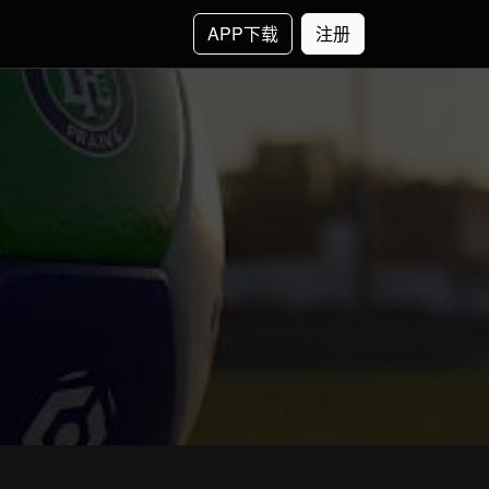
APP下载
注册