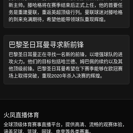
新主帅。滕哈格将在赛季结束后正式上任，他的首要任
务是重建曼联，重返英超顶级行列。曼联球迷对滕哈格
的到来充满期待，希望他能带领球队重现辉煌。
巴黎圣日耳曼寻求新前锋
巴黎圣日耳曼正在寻找一名新的前锋，以增强球队的进
攻火力。他们的目标包括哈兰德、姆巴佩的续约以及其
他顶级前锋。巴黎圣日耳曼希望在下赛季能够在欧冠赛
场上取得突破，重现2020年杀入决赛的辉煌。
火凤直播体育
全球顶级体育赛事直播平台，提供高清、流畅的观赛体验，
涵盖足球、篮球、网球、电竞等各类赛事。